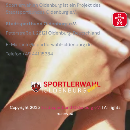
Sportlerwahlen Oldenburg ist ein Projekt des
Stadtsportbundes Oldenburg e.V.
Stadtsportbund Oldenburg e.V.
Peterstraße 1, 26121 Oldenburg, Deutschland
E-Mail: info@sportlerwahl-oldenburg.de
Telefon +49 441 15384
Copyright 2025
Stadtsportbund Oldenburg e.V.
| All rights
reserved