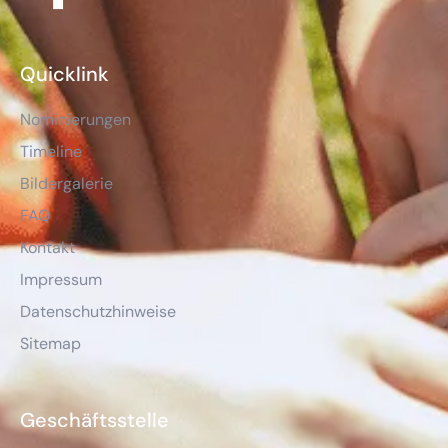
Quicklink
Nominierungen
Timeline
Bildergalerie
FAQ
Kontakt
Impressum
Datenschutzhinweise
Sitemap
Geschäftsstelle